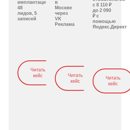
имплантацию:
в
с 8 110 ₽
48
Москве
до 2 090
лидов, 5
через
₽ с
записей
VK
помощью
Реклама
Яндекс.Директ
Читать
Читать
кейс
Читать
кейс
кейс