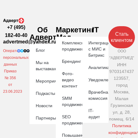
+7 (495)
Об
Маркетинг
IT
Стать
182-40-40
АдвертМед
клиентом
advertmed@yandex.ru
Комплексное
Интеграция
продвижение
с МИС и
Блог
Оператор
ООО
Битрикс
персональных
"АДВЕРТМЕД"
Брендинг
Мы на
данных
ИНН
Аналитика
выставках
Приказ
9703147437
Фото-
№ 356
123557,
видео
Уведомления
Мероприятия
от
город
контент
23.06.2023
Москва,
Врачебная
Подкасты
SMM
комиссия
Малая
продвижение
Грузинская
Новости
IT-
ул, д. 28,
SEO
аудит
Партнеры
помещ. 6/14
продвижение
Политика
конфиденциал
Повышаем