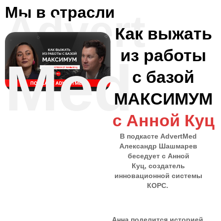
Мы в отрасли
Advert
Как выжать
из работы
Med
с базой
МАКСИМУМ
с Анной Куц
В подкасте AdvertMed
Александр Шашмарев
беседует с Анной
Куц, создатель
инновационной системы
КОРС.
Анна поделится историей,