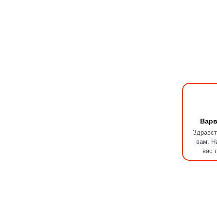
Варв
Здравст
вам. Н
вас 