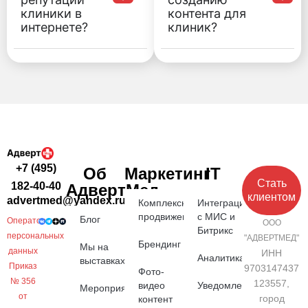
клиники в
контента для
интернете?
клиник?
+7 (495)
Об
Маркетинг
IT
Стать
182-40-40
АдвертМед
клиентом
advertmed@yandex.ru
Комплексное
Интеграция
продвижение
с МИС и
Блог
Оператор
ООО
Битрикс
персональных
"АДВЕРТМЕД"
Брендинг
Мы на
данных
ИНН
Аналитика
выставках
Приказ
9703147437
Фото-
№ 356
123557,
видео
Уведомления
Мероприятия
от
город
контент