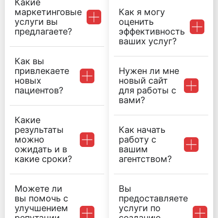
Какие
маркетинговые
Как я могу
услуги вы
оценить
предлагаете?
эффективность
ваших услуг?
Как вы
привлекаете
Нужен ли мне
новых
новый сайт
пациентов?
для работы с
вами?
Какие
результаты
Как начать
можно
работу с
ожидать и в
вашим
какие сроки?
агентством?
Можете ли
Вы
вы помочь с
предоставляете
улучшением
услуги по
репутации
созданию